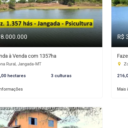
18.000.000
R$ 
nda à Venda com 1357ha
Faze
na Rural, Jangada-MT
Zo
,00 hectares
3 culturas
216,
informações
Mais 