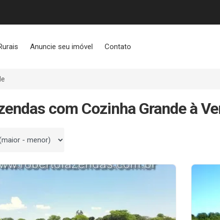
Rurais
Anuncie seu imóvel
Contato
de
zendas com Cozinha Grande à V
 por