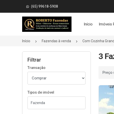
(65) 99618-5908
Página inicial
Início
Imóveis 
Início
Fazendas à venda
Com Cozinha Gran
3 Fa
Filtrar
Transação
Ordenar
Tipos de imóvel