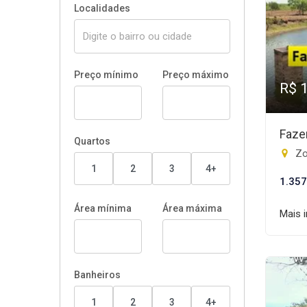
Localidades
Preço mínimo
Preço máximo
R$ 
Faze
Quartos
Zo
1
2
3
4+
1.357
Área mínima
Área máxima
Mais 
Banheiros
1
2
3
4+