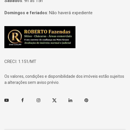
Sábados
:
9h às 15h
Domingos e feriados
:
Não haverá expediente
Página inicial
CRECI: 1.151/MT
Os valores, condições e disponibilidade dos imóveis estão sujeitos
a alterações sem aviso prévio.
Youtube
Facebook
Instagram
Twitter
Linkedin
Pinterest