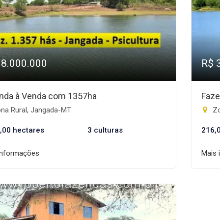
18.000.000
R$ 
nda à Venda com 1357ha
Faze
na Rural, Jangada-MT
Zo
,00 hectares
3 culturas
216,
informações
Mais 