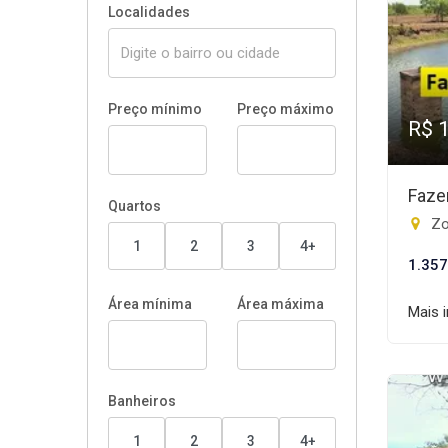
Localidades
Preço mínimo
Preço máximo
R$ 
Faze
Quartos
Zo
1
2
3
4+
1.357
Área mínima
Área máxima
Mais 
Banheiros
1
2
3
4+