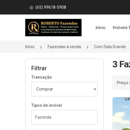
(65) 99618-5908
Página inicial
Início
Imóveis 
Início
Fazendas à venda
Com Sala Grande
3 Fa
Filtrar
Transação
Ordenar
Tipos de imóvel