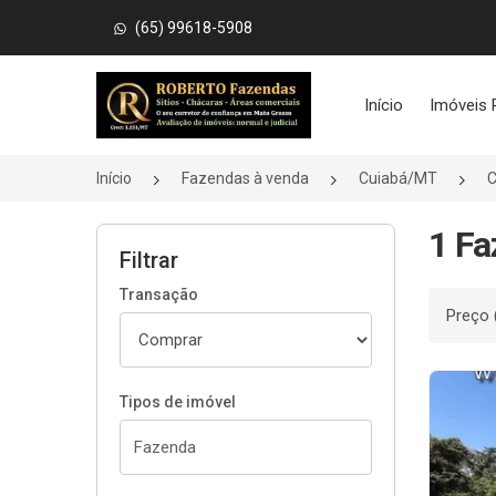
(65) 99618-5908
Página inicial
Início
Imóveis 
Início
Fazendas à venda
Cuiabá/MT
C
1 Fa
Filtrar
Transação
Ordenar
Tipos de imóvel