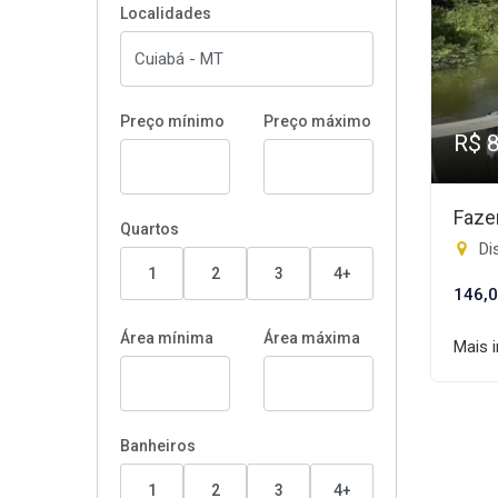
Localidades
Preço mínimo
Preço máximo
R$ 
Faze
Quartos
Dis
1
2
3
4+
146,0
Área mínima
Área máxima
Mais 
Banheiros
1
2
3
4+