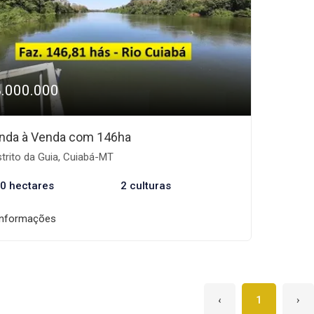
8.000.000
nda à Venda com 146ha
trito da Guia, Cuiabá-MT
0 hectares
2 culturas
informações
‹
1
›