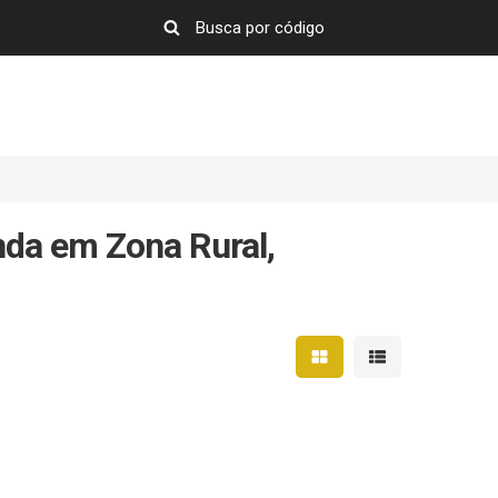
da em Zona Rural,
Mostrar resultados em 
Mostrar resultad