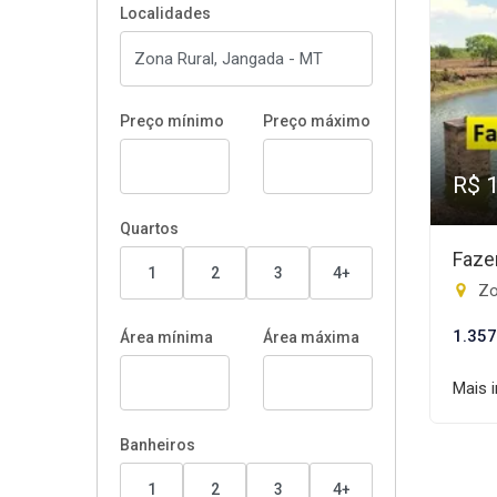
Localidades
Preço mínimo
Preço máximo
R$ 
Quartos
Faze
1
2
3
4+
Zo
1.357
Área mínima
Área máxima
Mais 
Banheiros
1
2
3
4+