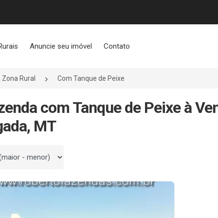
Rurais
Anuncie seu imóvel
Contato
Zona Rural
Com Tanque de Peixe
zenda com Tanque de Peixe à Ven
gada, MT
 por