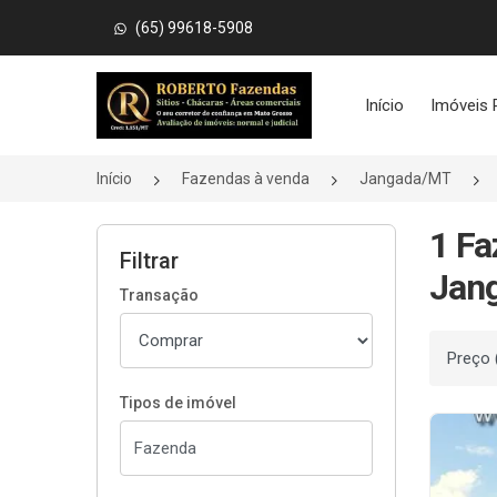
(65) 99618-5908
Página inicial
Início
Imóveis 
Início
Fazendas à venda
Jangada/MT
1 Fa
Filtrar
Jan
Transação
Ordenar
Tipos de imóvel