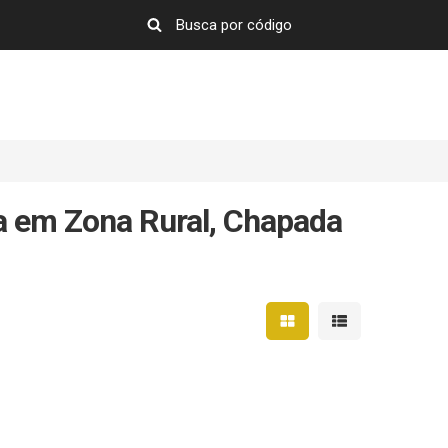
a em Zona Rural, Chapada
Mostrar resultados em 
Mostrar resultad