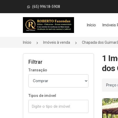
(65) 99618-5908
Página inicial
Início
Imóveis 
Início
Imóveis à venda
Chapada dos Guimar
1 Im
Filtrar
dos
Transação
Ordenar
Tipos de imóvel