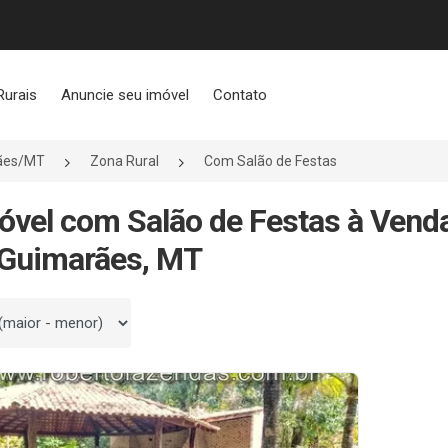
Rurais
Anuncie seu imóvel
Contato
ães/MT
Zona Rural
Com Salão de Festas
óvel com Salão de Festas à Vend
 Guimarães, MT
 por