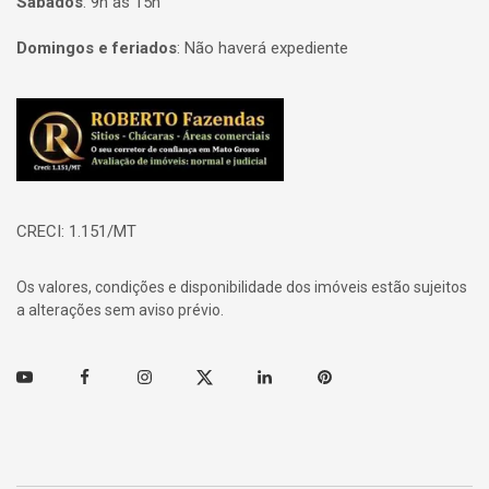
Sábados
:
9h às 15h
Domingos e feriados
:
Não haverá expediente
Página inicial
CRECI: 1.151/MT
Os valores, condições e disponibilidade dos imóveis estão sujeitos
a alterações sem aviso prévio.
Youtube
Facebook
Instagram
Twitter
Linkedin
Pinterest