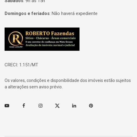
Sábados
:
9h às 15h
Domingos e feriados
:
Não haverá expediente
Página inicial
CRECI: 1.151/MT
Os valores, condições e disponibilidade dos imóveis estão sujeitos
a alterações sem aviso prévio.
Youtube
Facebook
Instagram
Twitter
Linkedin
Pinterest