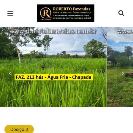
Página inicial
<
>
Código 3